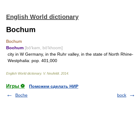
English World dictionary
Bochum
Bochum
Bochum
[bō′kəm, bō′khoom]
city in W Germany, in the Ruhr valley, in the state of North Rhine-
Westphalia: pop. 401,000
English World dictionary
.
V. Neufeldt
.
2014
.
Игры ⚽
Поможем сделать НИР
Boche
bock