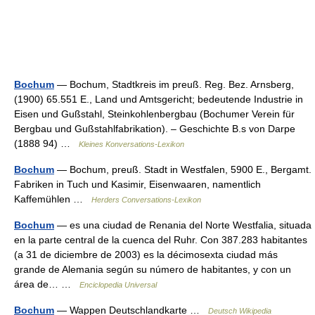
Bochum
— Bochum, Stadtkreis im preuß. Reg. Bez. Arnsberg,
(1900) 65.551 E., Land und Amtsgericht; bedeutende Industrie in
Eisen und Gußstahl, Steinkohlenbergbau (Bochumer Verein für
Bergbau und Gußstahlfabrikation). – Geschichte B.s von Darpe
(1888 94) …
Kleines Konversations-Lexikon
Bochum
— Bochum, preuß. Stadt in Westfalen, 5900 E., Bergamt.
Fabriken in Tuch und Kasimir, Eisenwaaren, namentlich
Kaffemühlen …
Herders Conversations-Lexikon
Bochum
— es una ciudad de Renania del Norte Westfalia, situada
en la parte central de la cuenca del Ruhr. Con 387.283 habitantes
(a 31 de diciembre de 2003) es la décimosexta ciudad más
grande de Alemania según su número de habitantes, y con un
área de… …
Enciclopedia Universal
Bochum
— Wappen Deutschlandkarte …
Deutsch Wikipedia