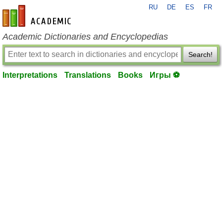
RU
DE
ES
FR
en-academic.com
Academic Dictionaries and Encyclopedias
Search!
Interpretations
Translations
Books
Игры ⚽